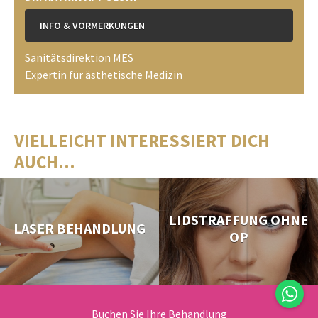
INFO & VORMERKUNGEN
Sanitätsdirektion MES
Expertin für ästhetische Medizin
VIELLEICHT INTERESSIERT DICH
AUCH...
LIDSTRAFFUNG OHNE
LASER BEHANDLUNG
OP
Buchen Sie Ihre Behandlung